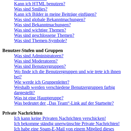
Kann ich HTML benutzen?
Was sind Smilies?
Kann ich Bilder in meine Beiträge einfügen?
Was sind globale Bekanntmachungen?
Was sind Bekanntmachungen?
Was sind wichtige Themen?
Was sind geschlossene Themen?
Was sind Themen-Symbole?
Benutzer-Stufen und Gruppen
Was sind Administratoren?
Was sind Moderatoren?
Was sind Benutzergruppen?
Wo finde ich die Benutzergruppen und wie trete ich ihnen
bei?
Wie werde ich Gruppenleiter?
Weshalb werden verschiedene Benutzergruppen farbig
dargestellt?
Was ist eine Hauptgruppe?
Was bedeutet der „Das Team“-Link auf der Startseite?
Private Nachrichten
Ich kann keine Privaten Nachrichten verschicken!
Ich bekomme ständig unerwünschte Private Nachrichten!
Ich habe eine Spam-E-Mail von einem Mitglied dieses